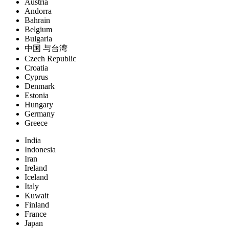
Austria
Andorra
Bahrain
Belgium
Bulgaria
中国 与台湾
Czech Republic
Croatia
Cyprus
Denmark
Estonia
Hungary
Germany
Greece
India
Indonesia
Iran
Ireland
Iceland
Italy
Kuwait
Finland
France
Japan