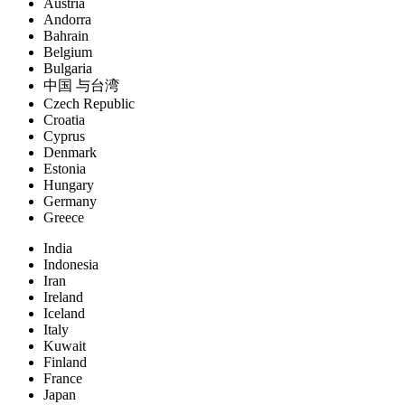
Austria
Andorra
Bahrain
Belgium
Bulgaria
中国 与台湾
Czech Republic
Croatia
Cyprus
Denmark
Estonia
Hungary
Germany
Greece
India
Indonesia
Iran
Ireland
Iceland
Italy
Kuwait
Finland
France
Japan