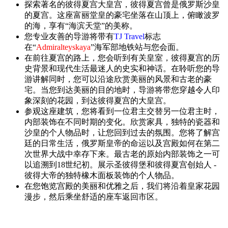
探索著名的彼得夏宫大皇宫，彼得夏宫曾是俄罗斯沙皇
的夏宫。这座富丽堂皇的豪宅坐落在山顶上，俯瞰波罗
的海，享有“海滨天堂”的美称。
您专业友善的导游将带有
TJ Travel
标志
在“
Admiralteyskaya
”海军部地铁站与您会面。
在前往夏宫的路上，您会听到有关皇室，彼得夏宫的历
史背景和现代生活最迷人的史实和神话。在聆听您的导
游讲解同时，您可以沿途欣赏美丽的风景和古老的豪
宅。当您到达美丽的目的地时，导游将带您穿越令人印
象深刻的花园，到达彼得夏宫的大皇宫。
参观这座建筑，您将看到一位君主交替另一位君主时，
内部装饰在不同时期的变化。欣赏家具，独特的瓷器和
沙皇的个人物品时，让您回到过去的氛围。您将了解宫
廷的日常生活，俄罗斯皇帝的命运以及宫殿如何在第二
次世界大战中幸存下来。最古老的原始内部装饰之一可
以追溯到18世纪初。展示圣彼得堡和彼得夏宫创始人 -
彼得大帝的独特橡木面板装饰的个人物品。
在您饱览宫殿的美丽和优雅之后，我们将沿着皇家花园
漫步，然后乘坐舒适的座车返回市区。