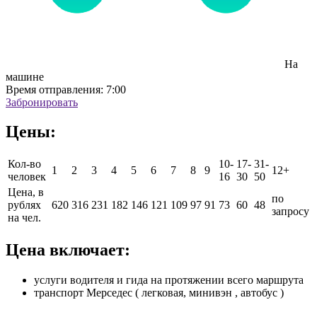
На
машине
Время отправления:
7:00
Забронировать
Цены:
Кол-во
10-
17-
31-
1
2
3
4
5
6
7
8
9
12+
человек
16
30
50
Цена, в
по
рублях
620
316
231
182
146
121
109
97
91
73
60
48
запросу
на чел.
Цена включает:
услуги водителя и гида на протяжении всего маршрута
транспорт Мерседес ( легковая, минивэн , автобус )