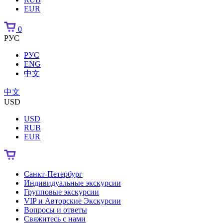
EUR
0
РУС
РУС
ENG
中文
中文
USD
USD
RUB
EUR
Санкт-Петербург
Индивидуальные экскурсии
Групповые экскурсии
VIP и Авторские Экскурсии
Вопросы и ответы
Свяжитесь с нами