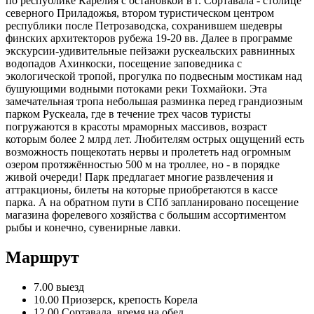
по республике Карелия с остановкой в г. Сортавала - столице
северного Приладожья, втором туристическом центром
республики после Петрозаводска, сохранившем шедевры
финских архитекторов рубежа 19-20 вв. Далее в программе
экскурсии-удивительные пейзажи рускеальских равнинных
водопадов Ахинкоски, посещение заповедника с
экологической тропой, прогулка по подвесным мостикам над
бушующими водными потоками реки Тохмайоки. Эта
замечательная тропа небольшая разминка перед грандиозным
парком Рускеала, где в течение трех часов туристы
погружаются в красоты мраморных массивов, возраст
которым более 2 млрд лет. Любителям острых ощущений есть
возможность пощекотать нервы и пролететь над огромным
озером протяжённостью 500 м на троллее, но - в порядке
живой очереди! Парк предлагает многие развлечения и
аттракционы, билеты на которые приобретаются в кассе
парка. А на обратном пути в СПб запланировано посещение
магазина форелевого хозяйства с большим ассортиментом
рыбы и конечно, сувенирные лавки.
Маршрут
7.00 выезд
10.00 Приозерск, крепость Корела
12.00 Сортавала, время на обед