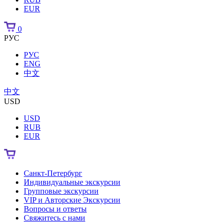
EUR
0
РУС
РУС
ENG
中文
中文
USD
USD
RUB
EUR
Санкт-Петербург
Индивидуальные экскурсии
Групповые экскурсии
VIP и Авторские Экскурсии
Вопросы и ответы
Свяжитесь с нами