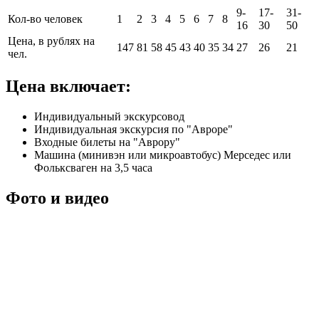
9-
17-
31-
Кол-во человек
1
2
3
4
5
6
7
8
16
30
50
Цена, в рублях на
147
81
58
45
43
40
35
34
27
26
21
чел.
Цена включает:
Индивидуальный экскурсовод
Индивидуальная экскурсия по "Авроре"
Входные билеты на "Аврору"
Машина (минивэн или микроавтобус) Мерседес или
Фольксваген на 3,5 часа
Фото
и
видео