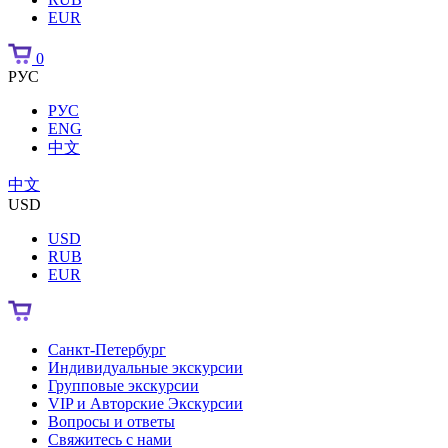
EUR
0
РУС
РУС
ENG
中文
中文
USD
USD
RUB
EUR
Санкт-Петербург
Индивидуальные экскурсии
Групповые экскурсии
VIP и Авторские Экскурсии
Вопросы и ответы
Свяжитесь с нами