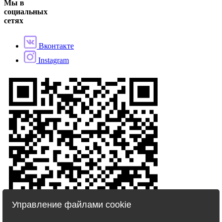
Мы в
социальных
сетях
Вконтакте
Instagram
Управление файлами cookie