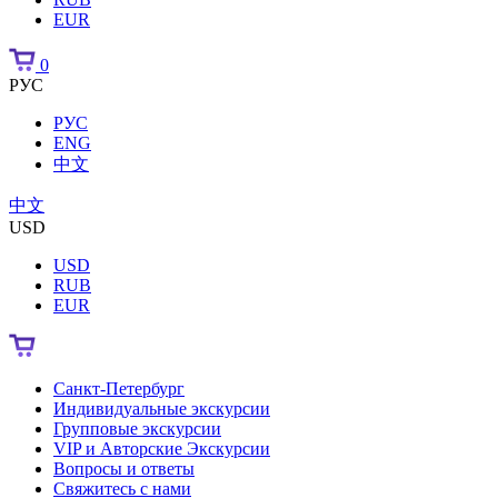
EUR
0
РУС
РУС
ENG
中文
中文
USD
USD
RUB
EUR
Санкт-Петербург
Индивидуальные экскурсии
Групповые экскурсии
VIP и Авторские Экскурсии
Вопросы и ответы
Свяжитесь с нами