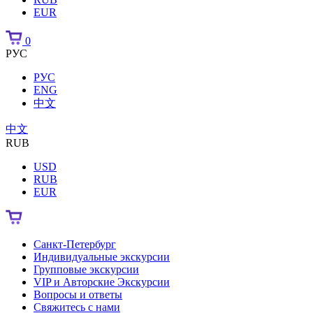
EUR
0
РУС
РУС
ENG
中文
中文
RUB
USD
RUB
EUR
Санкт-Петербург
Индивидуальные экскурсии
Групповые экскурсии
VIP и Авторские Экскурсии
Вопросы и ответы
Свяжитесь с нами