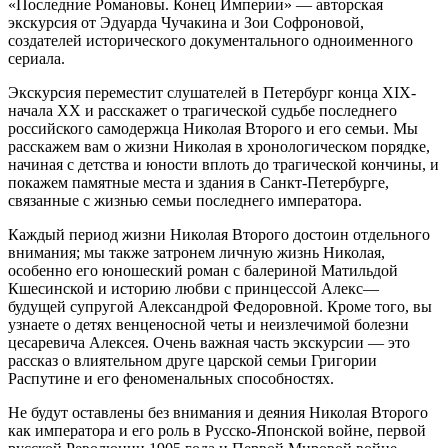
«Последние Романовы. Конец Империи» — авторская
экскурсия от Эдуарда Чучакина и Зои Софроновой,
создателей исторического документального одноименного
сериала.
Экскурсия переместит слушателей в Петербург конца XIX-
начала XX и расскажет о трагической судьбе последнего
российского самодержца Николая Второго и его семьи. Мы
расскажем вам о жизни Николая в хронологическом порядке,
начиная с детства и юности вплоть до трагической кончины, и
покажем памятные места и здания в Санкт-Петербурге,
связанные с жизнью семьи последнего императора.
Каждый период жизни Николая Второго достоин отдельного
внимания; мы также затронем личную жизнь Николая,
особенно его юношеский роман с балериной Матильдой
Кшесинской и историю любви с принцессой Алекс—
будущей супругой Александрой Федоровной. Кроме того, вы
узнаете о детях венценосной четы и неизлечимой болезни
цесаревича Алексея. Очень важная часть экскурсии — это
рассказ о влиятельном друге царской семьи Григории
Распутине и его феноменальных способностях.
Не будут оставлены без внимания и деяния Николая Второго
как императора и его роль в Русско-Японской войне, первой