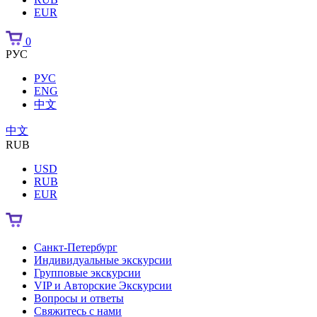
EUR
0
РУС
РУС
ENG
中文
中文
RUB
USD
RUB
EUR
Санкт-Петербург
Индивидуальные экскурсии
Групповые экскурсии
VIP и Авторские Экскурсии
Вопросы и ответы
Свяжитесь с нами