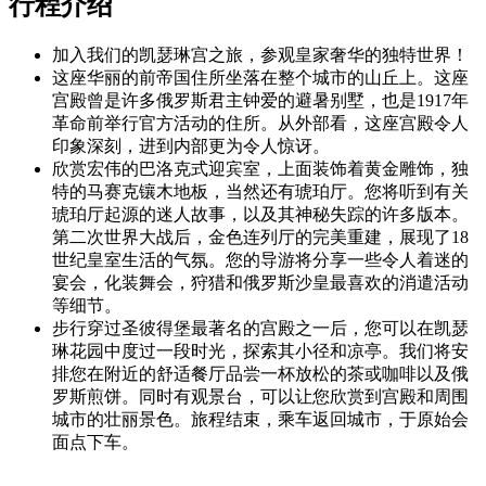
行程介绍
加入我们的凯瑟琳宫之旅，参观皇家奢华的独特世界！
这座华丽的前帝国住所坐落在整个城市的山丘上。这座
宫殿曾是许多俄罗斯君主钟爱的避暑别墅，也是1917年
革命前举行官方活动的住所。从外部看，这座宫殿令人
印象深刻，进到内部更为令人惊讶。
欣赏宏伟的巴洛克式迎宾室，上面装饰着黄金雕饰，独
特的马赛克镶木地板，当然还有琥珀厅。您将听到有关
琥珀厅起源的迷人故事，以及其神秘失踪的许多版本。
第二次世界大战后，金色连列厅的完美重建，展现了18
世纪皇室生活的气氛。您的导游将分享一些令人着迷的
宴会，化装舞会，狩猎和俄罗斯沙皇最喜欢的消遣活动
等细节。
步行穿过圣彼得堡最著名的宫殿之一后，您可以在凯瑟
琳花园中度过一段时光，探索其小径和凉亭。我们将安
排您在附近的舒适餐厅品尝一杯放松的茶或咖啡以及俄
罗斯煎饼。同时有观景台，可以让您欣赏到宫殿和周围
城市的壮丽景色。旅程结束，乘车返回城市，于原始会
面点下车。