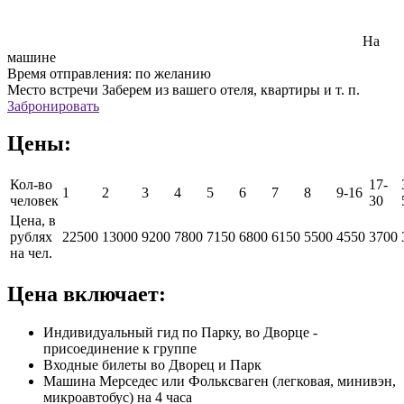
На
машине
Время отправления:
по желанию
Место встречи
Заберем из вашего отеля, квартиры и т. п.
Забронировать
Цены:
Кол-во
17-
1
2
3
4
5
6
7
8
9-16
человек
30
Цена, в
рублях
22500
13000
9200
7800
7150
6800
6150
5500
4550
3700
на чел.
Цена включает:
Индивидуальный гид по Парку, во Дворце -
присоединение к группе
Входные билеты во Дворец и Парк
Машина Мерседес или Фольксваген (легковая, минивэн,
микроавтобус) на 4 часа