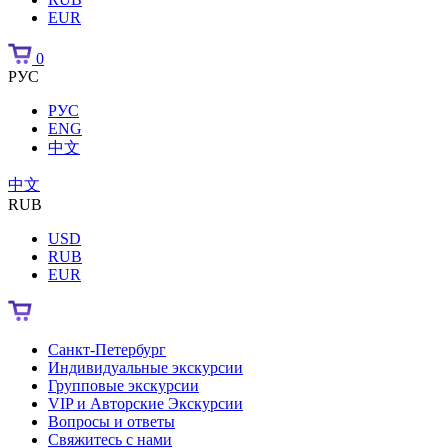
EUR
0
РУС
РУС
ENG
中文
中文
RUB
USD
RUB
EUR
Санкт-Петербург
Индивидуальные экскурсии
Групповые экскурсии
VIP и Авторские Экскурсии
Вопросы и ответы
Свяжитесь с нами