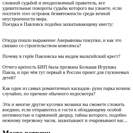
сложной судьбой и неоднозначный правитель, все
удивительные повороты судьбы которого вы узнаете, если
посетите этот островок безмятежности среди вечной
неустроенности мира.
Поездка в Павловск подобна захватывающему квесту:
Откуда пошло выражение Аверьяновы покупки, и как это
связано со строительством комплекса?
Почему в гербе Павловска мы видим мальтийский крест?
Отчего крепость БИП была прозвана Большая Игрушка
Павла, и при чём тут первый в России приют для глухонемых
детей?
Как один из самых романтичных каскадов- руин парка возник
случайно, по причине обычного недосмотра?
Эти и многие другие кусочки мозаики вы сможете сложить
воедино, если отправитесь в гости к обладающему особой
интимностью и гармонией дворцу, тайны которого, подобно
нежному перезвону часов, захватывают и очаровывают вас...
Место встречи